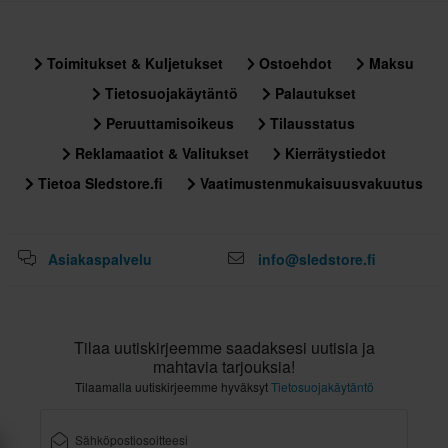
Toimitukset & Kuljetukset
Ostoehdot
Maksu
Tietosuojakäytäntö
Palautukset
Peruuttamisoikeus
Tilausstatus
Reklamaatiot & Valitukset
Kierrätystiedot
Tietoa Sledstore.fi
Vaatimustenmukaisuusvakuutus
Asiakaspalvelu
info@sledstore.fi
Tilaa uutiskirjeemme saadaksesi uutisia ja
mahtavia tarjouksia!
Tilaamalla uutiskirjeemme hyväksyt
Tietosuojakäytäntö