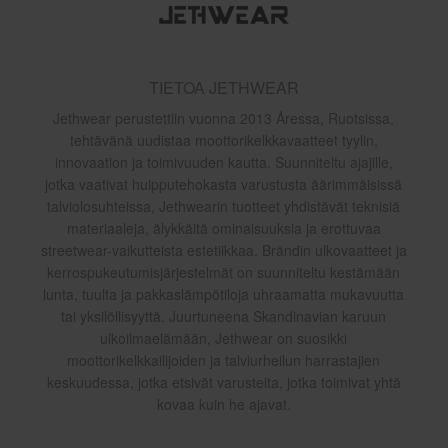
TIETOA JETHWEAR
Jethwear perustettiin vuonna 2013 Åressa, Ruotsissa,
tehtävänä uudistaa moottorikelkkavaatteet tyylin,
innovaation ja toimivuuden kautta. Suunniteltu ajajille,
jotka vaativat huipputehokasta varustusta äärimmäisissä
talviolosuhteissa, Jethwearin tuotteet yhdistävät teknisiä
materiaaleja, älykkäitä ominaisuuksia ja erottuvaa
streetwear-vaikutteista estetiikkaa. Brändin ulkovaatteet ja
kerrospukeutumisjärjestelmät on suunniteltu kestämään
lunta, tuulta ja pakkaslämpötiloja uhraamatta mukavuutta
tai yksilöllisyyttä. Juurtuneena Skandinavian karuun
ulkoilmaelämään, Jethwear on suosikki
moottorikelkkailijoiden ja talviurheilun harrastajien
keskuudessa, jotka etsivät varusteita, jotka toimivat yhtä
kovaa kuin he ajavat.