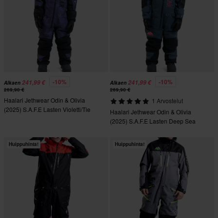
-10%
-10%
241,99 €
241,99 €
Alkaen
Alkaen
269,90 €
269,90 €
Haalari Jethwear Odin & Olivia
1 Arvostelut
(2025) S.A.F.E Lasten Violetti/Tie
Haalari Jethwear Odin & Olivia
Dye
(2025) S.A.F.E Lasten Deep Sea
Huippuhinta!
Huippuhinta!