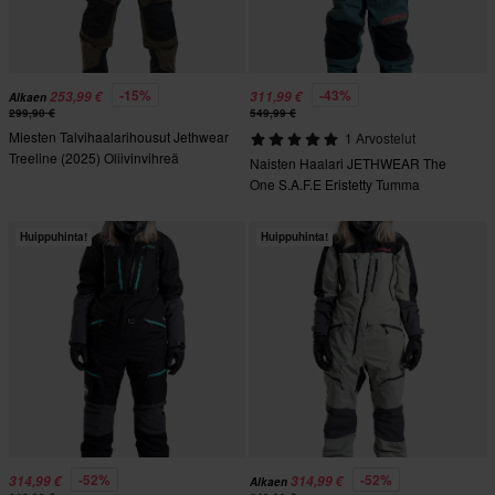
-15%
-43%
253,99 €
311,99 €
Alkaen
299,90 €
549,99 €
Miesten Talvihaalarihousut Jethwear
1 Arvostelut
Treeline (2025) Oliivinvihreä
Naisten Haalari JETHWEAR The
One S.A.F.E Eristetty Tumma
Smaragdinvihreä
Huippuhinta!
Huippuhinta!
-52%
-52%
314,99 €
314,99 €
Alkaen