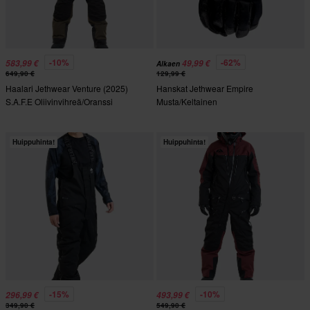
-10%
-62%
583,99 €
49,99 €
Alkaen
649,90 €
129,99 €
Haalari Jethwear Venture (2025)
Hanskat Jethwear Empire
S.A.F.E Oliivinvihreä/Oranssi
Musta/Keltainen
Huippuhinta!
Huippuhinta!
-15%
-10%
296,99 €
493,99 €
349,90 €
549,90 €