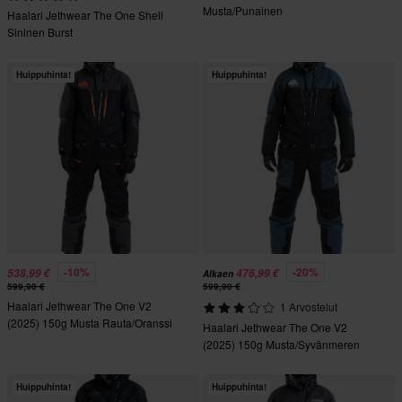
Musta/Punainen
Haalari Jethwear The One Shell
Sininen Burst
Huippuhinta!
Huippuhinta!
-10%
-20%
538,99 €
476,99 €
Alkaen
599,90 €
599,90 €
Haalari Jethwear The One V2
1 Arvostelut
(2025) 150g Musta Rauta/Oranssi
Haalari Jethwear The One V2
(2025) 150g Musta/Syvänmeren
Sininen/Valkoinen
Huippuhinta!
Huippuhinta!