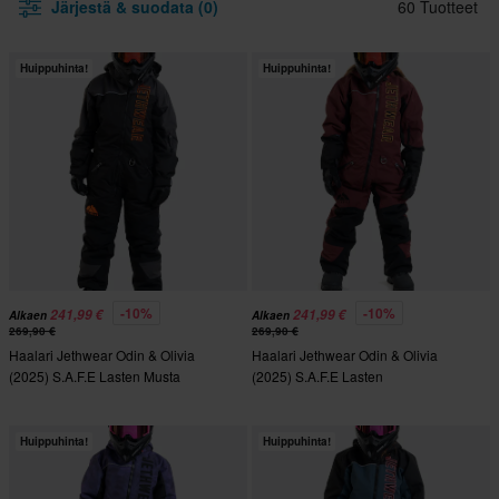
Järjestä & suodata (0)
60 Tuotteet
Huippuhinta!
Huippuhinta!
-10%
-10%
241,99 €
241,99 €
Alkaen
Alkaen
269,90 €
269,90 €
Haalari Jethwear Odin & Olivia
Haalari Jethwear Odin & Olivia
(2025) S.A.F.E Lasten Musta
(2025) S.A.F.E Lasten
Rauta/Oranssi
Viininpunainen
Huippuhinta!
Huippuhinta!