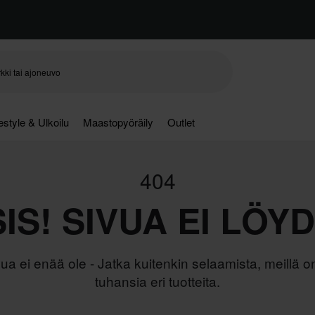
festyle & Ulkoilu
Maastopyöräily
Outlet
404
IS! SIVUA EI LÖY
ua ei enää ole - Jatka kuitenkin selaamista, meillä on
tuhansia eri tuotteita.