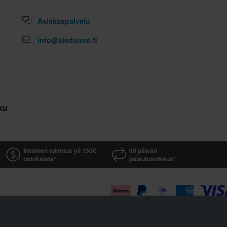
Asiakaspalvelu
info@sledstore.fi
kuutus
Ilmainen toimitus yli 150€
60 päivän
ostoksista*
palautusoikeus*