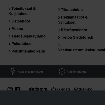
Toimitukset &
Tilausstatus
Kuljetukset
Reklamaatiot &
Ostoehdot
Valitukset
Maksu
Kierrätystiedot
Tietosuojakäytäntö
Tietoa Sledstore.fi
Palautukset
Vaatimustenmukaisuusva
Peruuttamisoikeus
Nopeat toimitukset
Alin hintatakuu