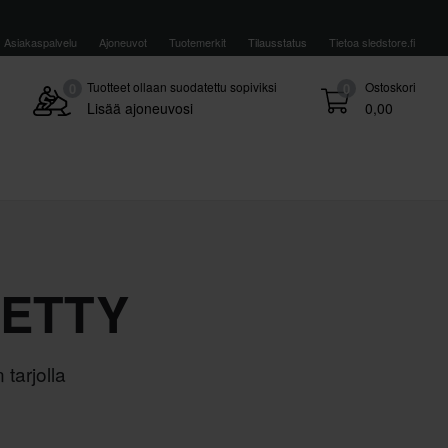
Asiakaspalvelu
Ajoneuvot
Tuotemerkit
Tilausstatus
Tietoa sledstore.fi
Tuotteet ollaan suodatettu sopiviksi
Ostoskori
0
0
Lisää ajoneuvosi
0,00
DETTY
 tarjolla