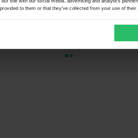
 our site with our social media, advertising and analytics partn
 provided to them or that they’ve collected from your use of their
64,99 €
59,99 €
-46%
-50
119,99 €
119,99 €
t
107 Arvostelut
1
Scorpion
Umpikypärä Course Sense
Momenttiavains
24Nm