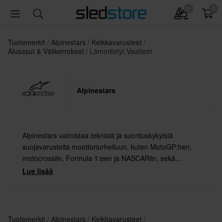
0
0
Tuotemerkit
Alpinestars
Kelkkavarusteet
Alusasut & Välikerrokset
Lämmitetyt Vaatteet
Alpinestars
Alpinestars valmistaa teknisiä ja suorituskykyisiä
suojavarusteita moottoriurheiluun, kuten MotoGP:hen,
motocrossiin, Formula 1:een ja NASCARiin, sekä
extreme-lajeihin, kuten maastopyöräilyyn ja
Lue lisää
surffaukseen.
Tuotemerkit
Alpinestars
Kelkkavarusteet