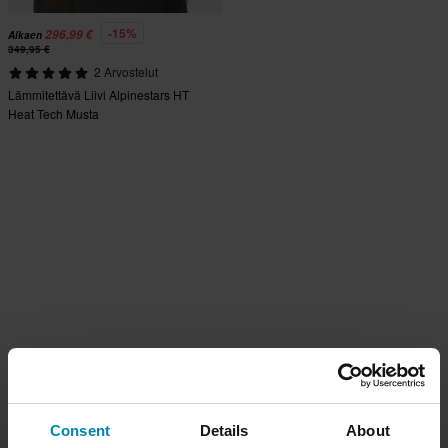
-15%
296,99 €
Alkaen
349,95 €
2 Arvostelut
Lämmitettävä Liivi Alpinestars HT
Heat Tech Musta
Consent
Details
About