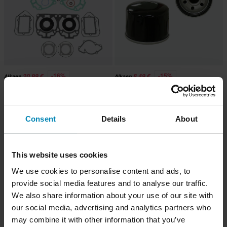
-16%
-15%
20,99 €
8,49 €
Alkaen
Alkaen
24,99 €
9,99 €
1 Arvostelut
5 Arvostelut
Tiivistesarja Täydellinen Winderosa
Öljynsuodatin Sno-X
Consent
Details
About
This website uses cookies
We use cookies to personalise content and ads, to
provide social media features and to analyse our traffic.
We also share information about your use of our site with
our social media, advertising and analytics partners who
may combine it with other information that you’ve