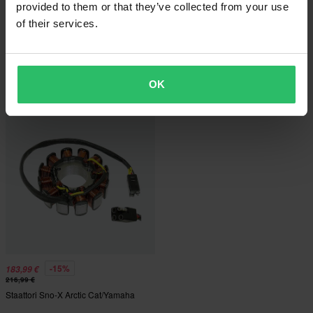
provided to them or that they’ve collected from your use
of their services.
-15%
-15%
12,75 €
16,99 €
Alkaen
14,99 €
19,99 €
Puslasarja Sno-X
Sammutuskytkin Sno-X
OK
-15%
183,99 €
216,99 €
Staattori Sno-X Arctic Cat/Yamaha