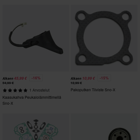
-16%
-15%
45,99 €
10,99 €
Alkaen
Alkaen
54,99 €
12,99 €
Pakoputken Tiiviste Sno-X
1 Arvostelut
Kaasukahva Peukalolämmittimellä
Sno-X