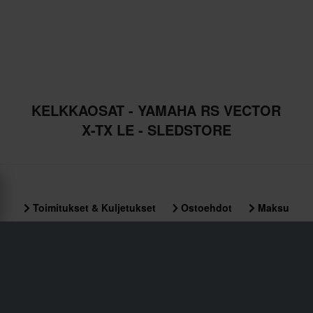
KELKKAOSAT - YAMAHA RS VECTOR
X-TX LE - SLEDSTORE
Toimitukset & Kuljetukset
Ostoehdot
Maksu
Tietosuojakäytäntö
Palautukset
Peruuttamisoikeus
Tilausstatus
Reklamaatiot & Valitukset
Kierrätystiedot
Tietoa Sledstore.fi
Vaatimustenmukaisuusvakuutus