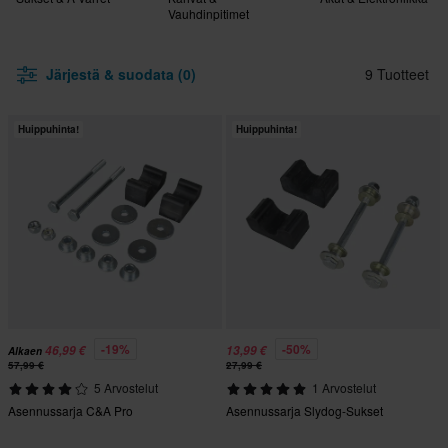
Vauhdinpitimet
Järjestä & suodata (0)
9 Tuotteet
Huippuhinta!
Huippuhinta!
-19%
-50%
46,99 €
13,99 €
Alkaen
57,99 €
27,99 €
5 Arvostelut
1 Arvostelut
Asennussarja C&A Pro
Asennussarja Slydog-Sukset