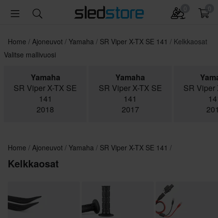
0
0
Home
Ajoneuvot
Yamaha
SR Viper X-TX SE 141
Kelkkaosat
Valitse mallivuosi
Yamaha
Yamaha
Yam
SR Viper X-TX SE
SR Viper X-TX SE
SR Viper
141
141
14
2018
2017
20
Home
Ajoneuvot
Yamaha
SR Viper X-TX SE 141
Kelkkaosat