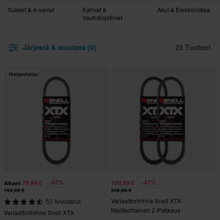
Sukset & A-varret
Kahvat &
Akut & Elektroniikka
Vauhdinpitimet
Järjestä & suodata (0)
23 Tuotteet
Huippuhinta!
-53%
-41%
79,99 €
199,99 €
Alkaen
169,99 €
339,98 €
Variaattorihihna Snell XTX
53 Arvostelut
Mallikohtainen 2-Pakkaus
Variaattorihihna Snell XTX