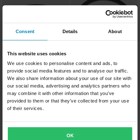
Consent
Details
About
This website uses cookies
-10%
-25%
4,49 €
5,99 €
Alkaen
We use cookies to personalise content and ads, to
4,99 €
7,99 €
provide social media features and to analyse our traffic.
Pakoputken Tiiviste Sno-X Arctic Cat
Polttoainepumpun Tiiviste Sno-X Ac
/
We also share information about your use of our site with
our social media, advertising and analytics partners who
may combine it with other information that you’ve
provided to them or that they’ve collected from your use
of their services.
OK