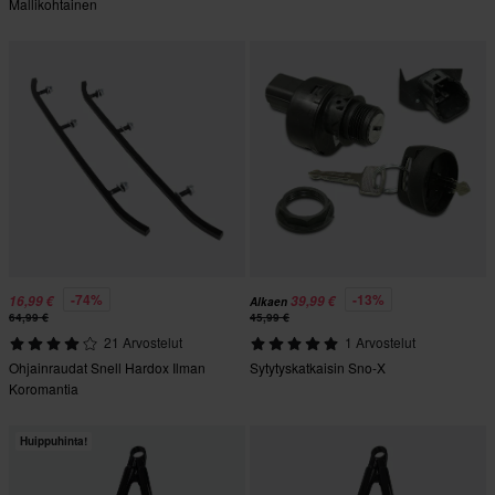
Mallikohtainen
-74%
-13%
16,99 €
39,99 €
Alkaen
64,99 €
45,99 €
21 Arvostelut
1 Arvostelut
Ohjainraudat Snell Hardox Ilman
Sytytyskatkaisin Sno-X
Koromantia
Huippuhinta!