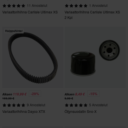
11 Arvostelut
1 Arvostelut
Variaattorihihna Carlisle Ultimax XS
Variaattorihihna Carlisle Ultimax XS
2 Kpl
Huippuhinta!
-29%
-15%
119,99 €
8,49 €
Alkaen
Alkaen
169,99 €
9,99 €
9 Arvostelut
5 Arvostelut
Variaattorihihna Dayco XTX
Öljynsuodatin Sno-X