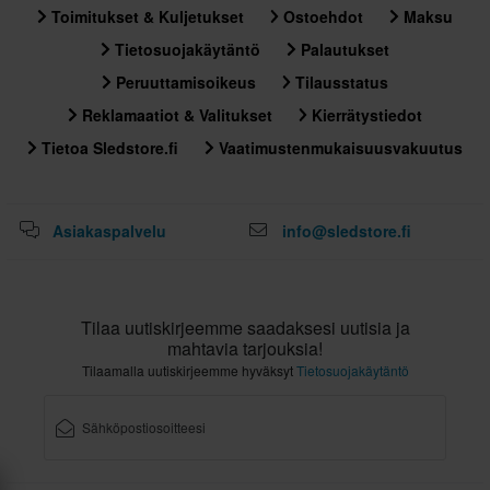
Toimitukset & Kuljetukset
Ostoehdot
Maksu
Tietosuojakäytäntö
Palautukset
Peruuttamisoikeus
Tilausstatus
Reklamaatiot & Valitukset
Kierrätystiedot
Tietoa Sledstore.fi
Vaatimustenmukaisuusvakuutus
Asiakaspalvelu
info@sledstore.fi
Tilaa uutiskirjeemme saadaksesi uutisia ja
mahtavia tarjouksia!
Tilaamalla uutiskirjeemme hyväksyt
Tietosuojakäytäntö