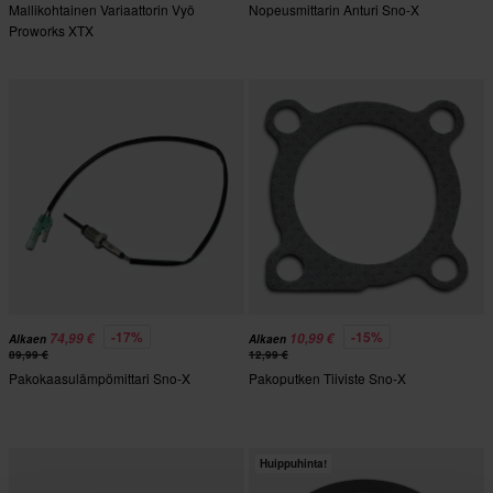
Mallikohtainen Variaattorin Vyö
Nopeusmittarin Anturi Sno-X
Proworks XTX
-17%
-15%
74,99 €
10,99 €
Alkaen
Alkaen
89,99 €
12,99 €
Pakokaasulämpömittari Sno-X
Pakoputken Tiiviste Sno-X
Huippuhinta!