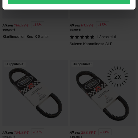
-16%
-15%
168,99 €
61,99 €
Alkaen
Alkaen
199,99 €
72,99 €
Starttimoottori Sno-X Startor
1 Arvostelut
Suksen Kannatinosa SLP
Huippuhinta!
Huippuhinta!
-31%
-33%
154,99 €
299,99 €
Alkaen
Alkaen
224,99 €
449,98 €