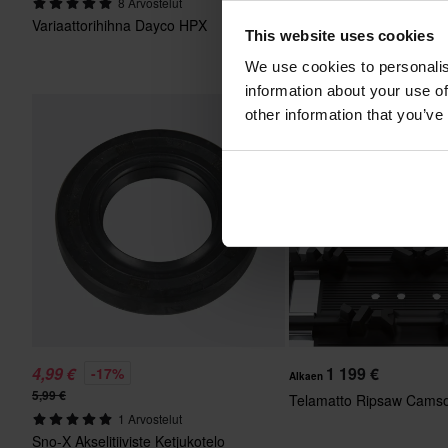
8 Arvostelut
1 Arvostelut
Variaattorihihna Dayco HPX
Liuku Sno-X 142 cm
This website uses cookies
We use cookies to personalis
information about your use of
other information that you’ve
4,99 €
1 199 €
-17%
Alkaen
5,99 €
Telamatto Ripsaw Cams
1 Arvostelut
Sno-X Akselitiiviste Ketjukotelo