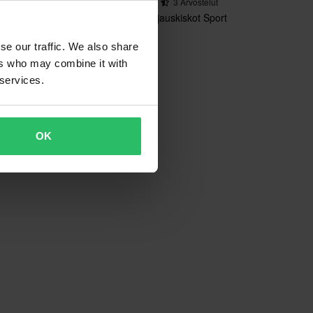
 Arvostelut
3 Arvostelut
ttarivaijeri
Sno-X Ohjauskiskot Sport
se our traffic. We also share
ers who may combine it with
 services.
OK