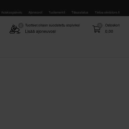
Asiakaspalvelu
Ajoneuvot
Tuotemerkit
Tilausstatus
Tietoa sledstore.fi
Tuotteet ollaan suodatettu sopiviksi
Ostoskori
0
0
Lisää ajoneuvosi
0,00