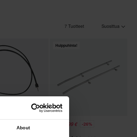
7 Tuotteet
Suosittua
Huippuhinta!
66,99 €
-15%
-26%
Alkaen
About
89,99 €