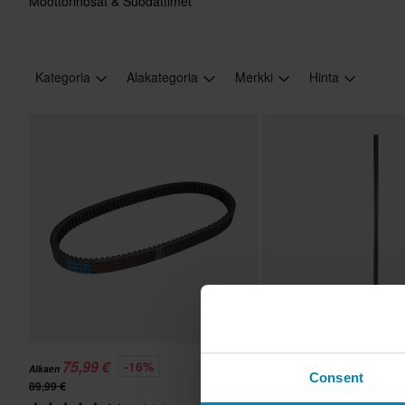
Moottorinosat & Suodattimet
Kategoria
Alakategoria
Merkki
Hinta
75,99 €
25,99 €
-16%
-13%
Alkaen
Consent
89,99 €
29,99 €