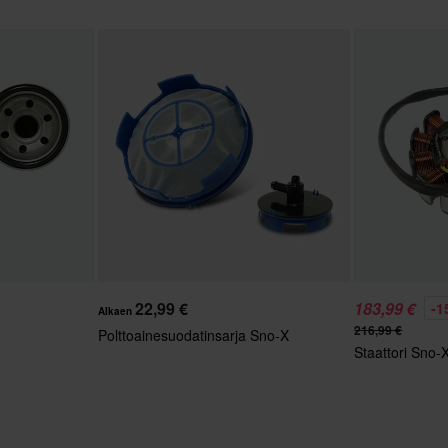
22,99 €
183,99 €
-1
Alkaen
216,99 €
Polttoainesuodatinsarja Sno-X
Staattori Sno-