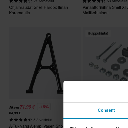
21 Arvostelut
53 Arvostelut
Ohjainraudat Snell Hardox Ilman
Variaattorihihna Snell XT
Koromantia
Mallikohtainen
Huippuhinta!
71,99 €
46,99 €
-15%
-19%
Alkaen
Alkaen
Consent
84,99 €
57,99 €
5 Arvostelut
5 Arvostelut
A-Tukivarsi Alempi Vasen Sno-X
Asennussarja C&A Pro