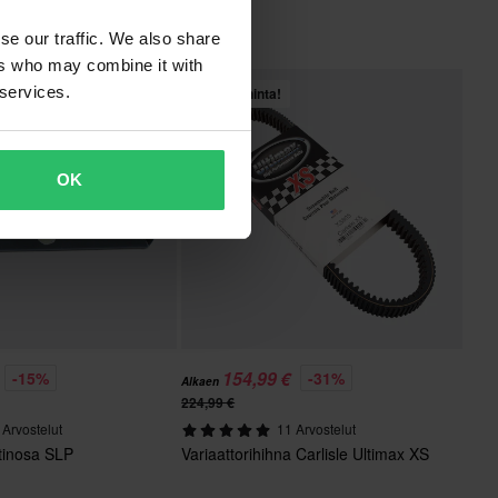
se our traffic. We also share
ers who may combine it with
 services.
Huippuhinta!
OK
154,99 €
-15%
-31%
Alkaen
224,99 €
 Arvostelut
11 Arvostelut
tinosa SLP
Variaattorihihna Carlisle Ultimax XS