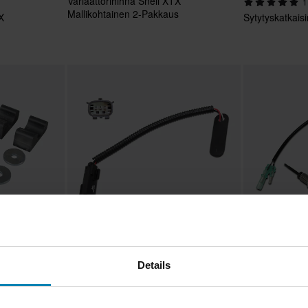
Variaattorihihna Snell XTX
1
Mallikohtainen 2-Pakkaus
X
Sytytyskatkais
56,99 €
74,99 €
-16%
Alkaen
Alkaen
Details
67,99 €
89,99 €
Nopeusmittarin Anturi Sno-X
Pakokaasulämp