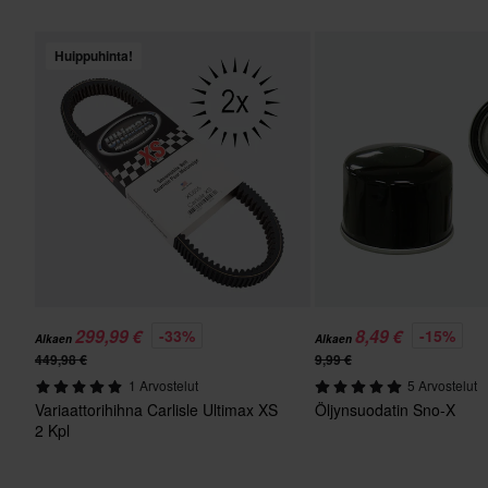
Huippuhinta!
299,99 €
8,49 €
-33%
-15%
Alkaen
Alkaen
449,98 €
9,99 €
1 Arvostelut
5 Arvostelut
Variaattorihihna Carlisle Ultimax XS
Öljynsuodatin Sno-X
2 Kpl