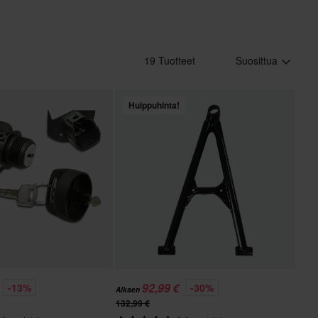
19 Tuotteet
Suosittua
Huippuhinta!
92,99 €
-13%
-30%
Alkaen
132,99 €