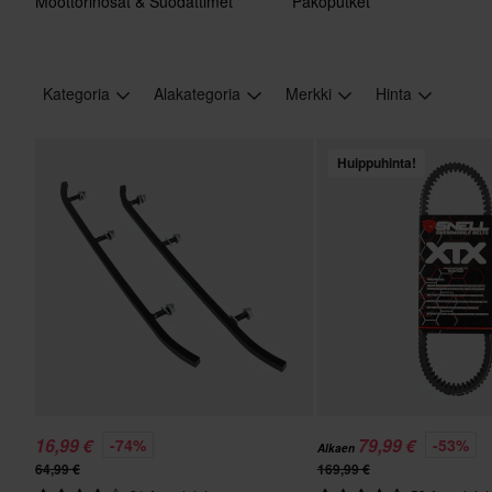
Moottorinosat & Suodattimet
Pakoputket
Kategoria
Alakategoria
Merkki
Hinta
Huippuhinta!
16,99 €
79,99 €
-74%
-53%
Alkaen
64,99 €
169,99 €