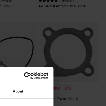
 Arvostelut
2 Arvostelut
in Sno-X
A-Tukivarsi Alempi Oikea Sno-X
10,99 €
-17%
-15%
Alkaen
About
12,99 €
ömittari Sno-X
Pakoputken Tiiviste Sno-X