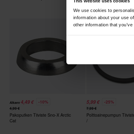
This website uses cookies
We use cookies to personalis
information about your use of
other information that you’ve
Huippuhinta!
4,49 €
5,99 €
-10%
-25%
Alkaen
4,99 €
7,99 €
Pakoputken Tiiviste Sno-X Arctic
Polttoainepumpun Tiivis
Cat
/