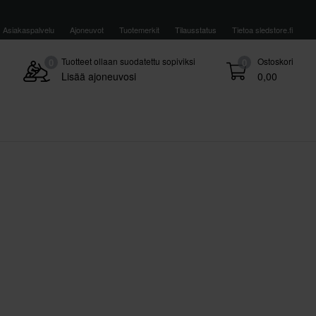
Asiakaspalvelu
Ajoneuvot
Tuotemerkit
Tilausstatus
Tietoa sledstore.fi
Tuotteet ollaan suodatettu sopiviksi
Ostoskori
0
0
Lisää ajoneuvosi
0,00