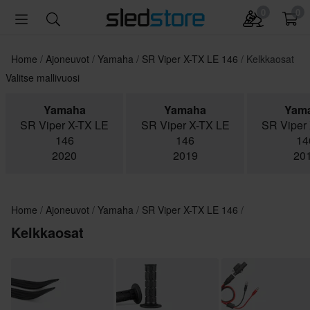
0
0
Home
Ajoneuvot
Yamaha
SR Viper X-TX LE 146
Kelkkaosat
Valitse mallivuosi
Yamaha
Yamaha
Yam
SR Viper X-TX LE
SR Viper X-TX LE
SR Viper
146
146
14
2020
2019
20
Home
Ajoneuvot
Yamaha
SR Viper X-TX LE 146
Kelkkaosat