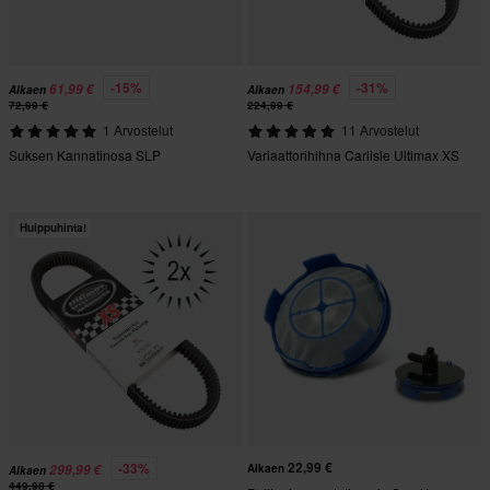
-15%
-31%
61,99 €
154,99 €
Alkaen
Alkaen
72,99 €
224,99 €
1 Arvostelut
11 Arvostelut
Suksen Kannatinosa SLP
Variaattorihihna Carlisle Ultimax XS
Huippuhinta!
22,99 €
-33%
299,99 €
Alkaen
Alkaen
449,98 €