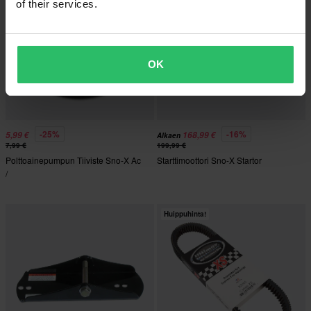
of their services.
OK
-25%
-16%
5,99 €
168,99 €
Alkaen
7,99 €
199,99 €
Polttoainepumpun Tiiviste Sno-X Ac
Starttimoottori Sno-X Startor
/
Huippuhinta!