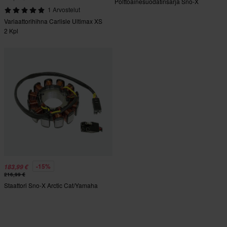
Polttoainesuodatinsarja Sno-X
1 Arvostelut
Variaattorihihna Carlisle Ultimax XS
2 Kpl
-15%
183,99 €
216,99 €
Staattori Sno-X Arctic Cat/Yamaha