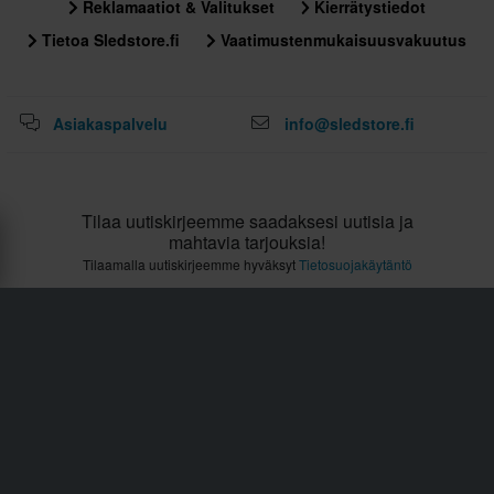
Reklamaatiot & Valitukset
Kierrätystiedot
Tietoa Sledstore.fi
Vaatimustenmukaisuusvakuutus
Asiakaspalvelu
info@sledstore.fi
Tilaa uutiskirjeemme saadaksesi uutisia ja
mahtavia tarjouksia!
Tilaamalla uutiskirjeemme hyväksyt
Tietosuojakäytäntö