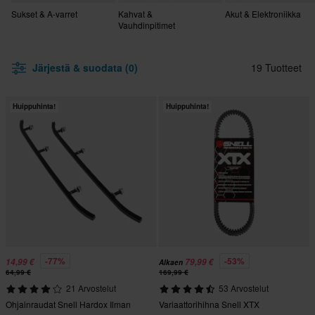
Sukset & A-varret
Kahvat &
Akut & Elektroniikka
Vauhdinpitimet
Järjestä & suodata (0)
19 Tuotteet
Huippuhinta!
Huippuhinta!
-77%
-53%
14,99 €
79,99 €
Alkaen
64,99 €
169,99 €
21 Arvostelut
53 Arvostelut
Ohjainraudat Snell Hardox Ilman
Variaattorihihna Snell XTX