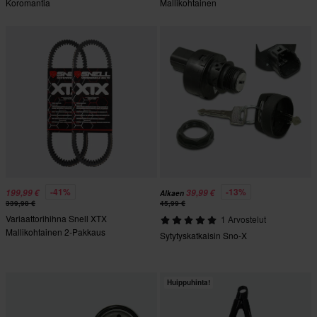
Koromantia
Mallikohtainen
-41%
-13%
199,99 €
39,99 €
Alkaen
339,98 €
45,99 €
Variaattorihihna Snell XTX
1 Arvostelut
Mallikohtainen 2-Pakkaus
Sytytyskatkaisin Sno-X
Huippuhinta!