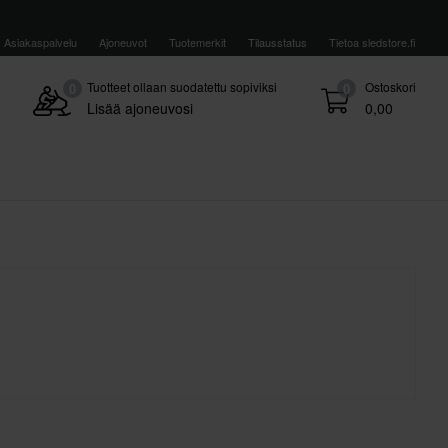
Asiakaspalvelu
Ajoneuvot
Tuotemerkit
Tilausstatus
Tietoa sledstore.fi
Tuotteet ollaan suodatettu sopiviksi
Ostoskori
0
0
Lisää ajoneuvosi
0,00