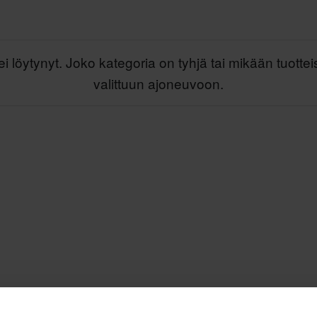
ei löytynyt. Joko kategoria on tyhjä tai mikään tuottei
valittuun ajoneuvoon.