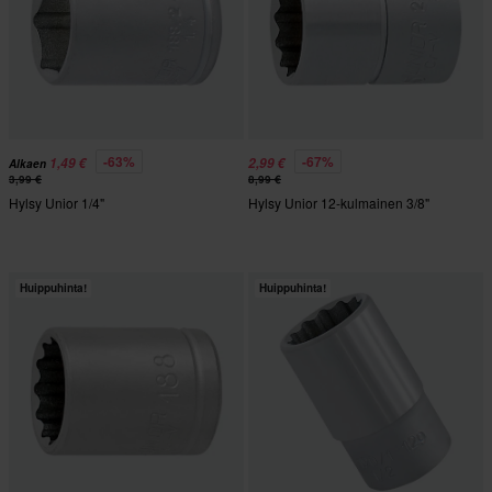
-63%
-67%
1,49 €
2,99 €
Alkaen
3,99 €
8,99 €
Hylsy Unior 1/4"
Hylsy Unior 12-kulmainen 3/8"
Huippuhinta!
Huippuhinta!