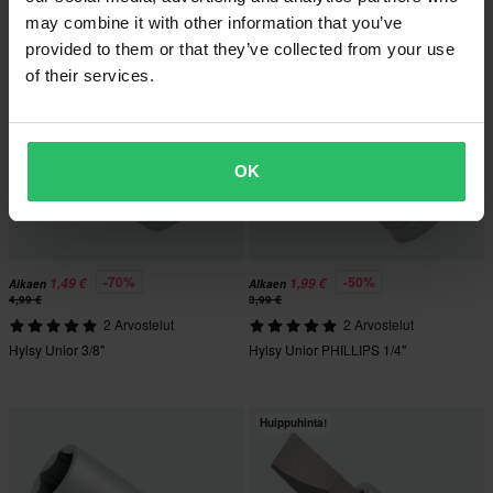
may combine it with other information that you’ve
Huippuhinta!
Huippuhinta!
provided to them or that they’ve collected from your use
of their services.
OK
-70%
-50%
1,49 €
1,99 €
Alkaen
Alkaen
4,99 €
3,99 €
2 Arvostelut
2 Arvostelut
Hylsy Unior 3/8"
Hylsy Unior PHILLIPS 1/4"
Huippuhinta!