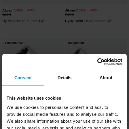
-63%
-58%
1,49 €
2,49 €
Alkaen
Alkaen
3,99 €
5,99 €
Hylsy Unior 12-reunaa 1/4"
Hylsy Unior 12-reunainen 1/2"
Huippuhinta!
Huippuhinta!
Consent
Details
About
This website uses cookies
-60%
-62%
1,99 €
4,99 €
We use cookies to personalise content and ads, to
Alkaen
Alkaen
4,99 €
12,99 €
provide social media features and to analyse our traffic.
Hylsy Unior 12-reunainen 3/8"
Hylsy Unior 12-reunainen Pitkä Malli
We also share information about your use of our site with
1/2"
our social media, advertising and analytics partners who