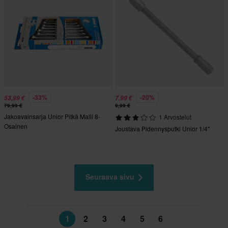
-33%
-20%
53,99 €
7,99 €
79,99 €
9,99 €
Jakoavainsarja Unior Pitkä Malli 8-
1 Arvostelut
Osainen
Joustava Pidennysputki Unior 1/4"
Seuraava sivu
1
2
3
4
5
6