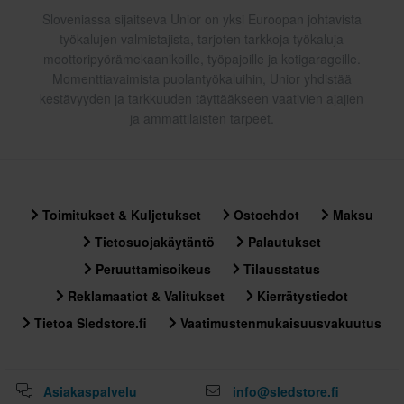
Sloveniassa sijaitseva Unior on yksi Euroopan johtavista
työkalujen valmistajista, tarjoten tarkkoja työkaluja
moottoripyörämekaanikoille, työpajoille ja kotigarageille.
Momenttiavaimista puolantyökaluihin, Unior yhdistää
kestävyyden ja tarkkuuden täyttääkseen vaativien ajajien
ja ammattilaisten tarpeet.
Toimitukset & Kuljetukset
Ostoehdot
Maksu
Tietosuojakäytäntö
Palautukset
Peruuttamisoikeus
Tilausstatus
Reklamaatiot & Valitukset
Kierrätystiedot
Tietoa Sledstore.fi
Vaatimustenmukaisuusvakuutus
Asiakaspalvelu
info@sledstore.fi