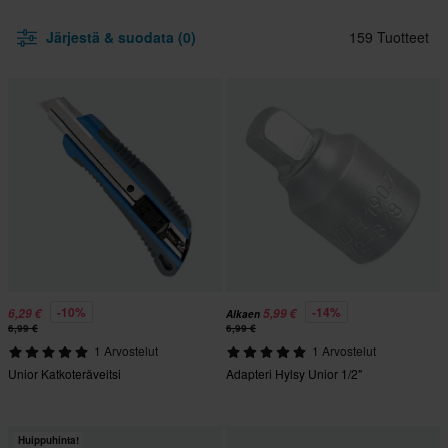
Järjestä & suodata (0)
159 Tuotteet
-10%
-14%
6,29 €
5,99 €
Alkaen
6,99 €
6,99 €
1 Arvostelut
1 Arvostelut
Unior Katkoteräveitsi
Adapteri Hylsy Unior 1/2"
Huippuhinta!