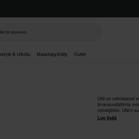
festyle & Ulkoilu
Maastopyöräily
Outlet
UNI on valmistanut v
ilmansuodattimia moot
mönkijöihin. UNI:n s
täydellisesti vaativi
Lue lisää
monet maailman huippu