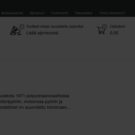
Asiakaspalvelu
Ajoneuvot
Tuotemerkit
Tilausstatus
Tietoa sledstore.fi
Tuotteet ollaan suodatettu sopiviksi
Ostoskori
0
0
Lisää ajoneuvosi
0,00
uodesta 1971 polyuretaanivaahtoisia
toripyöriin, motocross-pyöriin ja
uodattimet on suunniteltu toimimaan
mmissakin olosuhteissa, minkä vuoksi
kuljettajat luottavat niihin.