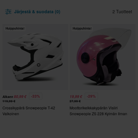
Järjestä & suodata (0)
2 Tuotteet
Huippuhinta!
Huippuhinta!
-33%
-29%
80,99 €
19,99 €
Alkaen
119,99 €
27,99 €
Crossikypärä Snowpeople T-42
Moottorikelkkakypärän Visiiri
Valkoinen
Snowpeople ZS 228 Kylmän Ilman
Tuplavisiiri