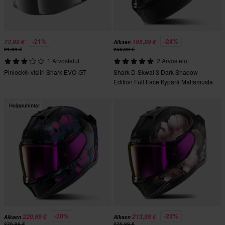
-21%
-24%
72,99 €
195,99 €
Alkaen
91,99 €
256,99 €
1 Arvostelut
2 Arvostelut
Pinlock®-visiiri Shark EVO-GT
Shark D-Skwal 3 Dark Shadow
Edition Full Face Kypärä Mattamusta
Huippuhinta!
-20%
-23%
220,99 €
213,99 €
Alkaen
Alkaen
276,99 €
276,99 €