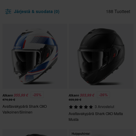
Järjestä & suodata (0)
188 Tuotteet
-25%
-26%
355,99 €
303,99 €
Alkaen
Alkaen
474,99 €
409,99 €
Avattavakypärä Shark OXO
3 Arvostelut
Valkoinen/Sininen
Avattavakypärä Shark OXO Matta
Musta
Huippuhinta!