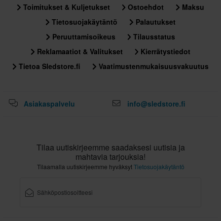
Toimitukset & Kuljetukset
Ostoehdot
Maksu
Tietosuojakäytäntö
Palautukset
Peruuttamisoikeus
Tilausstatus
Reklamaatiot & Valitukset
Kierrätystiedot
Tietoa Sledstore.fi
Vaatimustenmukaisuusvakuutus
Asiakaspalvelu
info@sledstore.fi
Tilaa uutiskirjeemme saadaksesi uutisia ja
mahtavia tarjouksia!
Tilaamalla uutiskirjeemme hyväksyt
Tietosuojakäytäntö