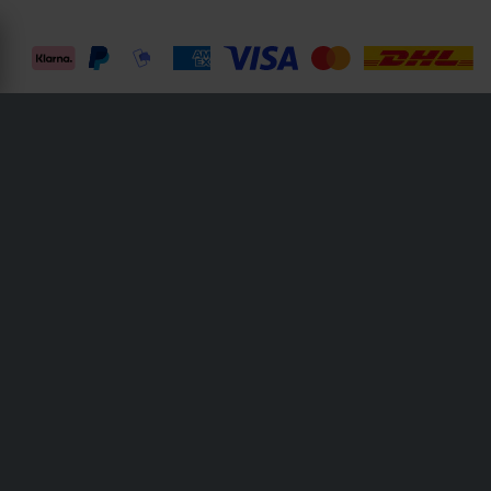
Sledstore on osa yhtiötä Pierce AB
Fleminggatan 20A, 112 26 Stockholm, Sweden
Osakeyhtiörekisteri: Bolagsverket / Rekisteröity Ruotsin yritysten rekisteröintitoimistossa
Y-tunnus: 556763-1592
Valtuutettu edustaja: Göran Dahlin
ALV-rekisterinumero: FO2375320-8