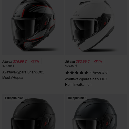
-21%
-31%
376,99 €
282,99 €
Alkaen
Alkaen
474,99 €
409,99 €
Avattavakypärä Shark OXO
4 Arvostelut
Musta/Hopea
Avattavakypärä Shark OXO
Helminvalkoinen
Huippuhinta!
Huippuhinta!