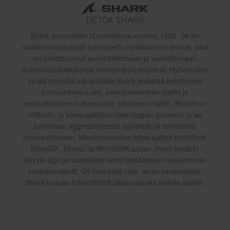
TIETOA SHARK
Shark perustettiin Marseilleissa vuonna 1986. Se on
maailmanlaajuisesti tunnustettu ranskalainen brändi, joka
on omistautunut suunnittelemaan ja valmistamaan
huippusuorituskykyisiä moottoripyöräkypäriä. Hyödyntäen
syvää perintöä kilparadalla Shark yhdistää kehittyneet
turvaominaisuudet, aerodynaamisen mallin ja
ensiluokkaisen mukavuuden jokaiseen malliin. Brändi on
hiilikuitu- ja komposiittikuoriteknologian pioneeri, ja se
tunnetaan aggressiivisesta tyylistään ja teknisestä
innovaatiostaan. Maailmanluokan kilpa-ajajien käyttämät
MotoGP-, Moto2- ja WorldSBK-sarjan Shark-kypärät
käyvät läpi perusteelliset testit täyttääkseen korkeimmat
suojastandardit. Oli kyseessä rata, tie tai kaupunkiajo,
Shark tarjoaa tinkimätöntä pääsuojausta kaikille ajajille.