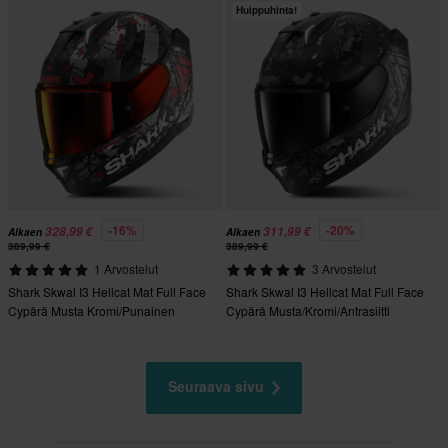
Huippuhinta!
-16%
-20%
328,99 €
311,99 €
Alkaen
Alkaen
389,99 €
389,99 €
1 Arvostelut
3 Arvostelut
Shark Skwal I3 Hellcat Mat Full Face
Shark Skwal I3 Hellcat Mat Full Face
Cypärä Musta Kromi/Punainen
Cypärä Musta/Kromi/Antrasiitti
Seuraava sivu