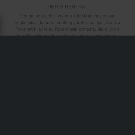
TIETOA RENTHAL
Renthal perustettiin vuonna 1969 Manchesterissa,
Englannissa, kahden moottoripyöräharrastajan, Andrew
Renshaw’n ja Henry Rosenthalin toimesta. Aluksi yritys
keskittyi polkupyörien ohjaustankojen valmistukseen,
mutta vuonna 1975 Renthal siirtyi motocross-markkinoille
ja saavutti vahvan kasvun 1970- ja 1980-luvuilla. 1990-
luvun alussa Renthal laajensi myös Yhdysvaltojen
markkinoille menestyksekkäästi. Vuonna 2000 yrityksen
tehdas tuhoutui täysin suuressa tulipalossa, mutta
toiminta käynnistettiin nopeasti uudelleen entistä
modernimmassa tuotantolaitoksessa, jossa keskitytään
valmistukseen, laadunvalvontaan sekä tutkimus- ja
kehitystyöhön. Tänä päivänä Renthal työllistää yli
kuusikymmentä henkilöä, ja tuotteita myydään yli
neljässäkymmenessä maassa ympäri maailmaa. Yritys
tunnetaan eksklusiivisesta alumiiniohjaustangostaan, joka
on jopa kaksikymmentä prosenttia vahvempi kuin mikään
muu markkinoilla oleva. Käytetty alumiini on kevyt