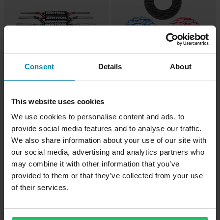
Consent
Details
About
-20%
-20%
127,99 €
3,99 €
Alkaen
Alkaen
160,80 €
4,99 €
This website uses cookies
85 Arvostelut
71 Arvostelut
We use cookies to personalise content and ads, to
Ohjaustanko Renthal Twinwall
Rakoilta Suojaavat Kahvadonitsit
28.6mm
Renthal
provide social media features and to analyse our traffic.
We also share information about your use of our site with
our social media, advertising and analytics partners who
may combine it with other information that you’ve
provided to them or that they’ve collected from your use
of their services.