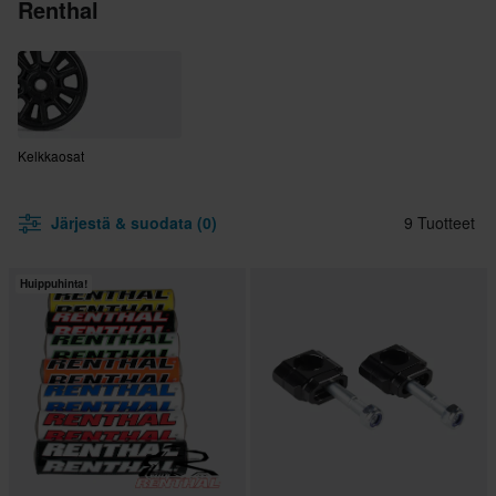
Renthal
Kelkkaosat
Järjestä & suodata (0)
9 Tuotteet
Huippuhinta!