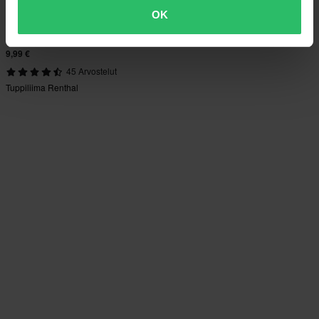
OK
9,99 €
45 Arvostelut
Tuppiliima Renthal