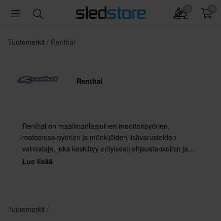
0
0
Tuotemerkit
Renthal
Renthal
Renthal on maailmanlaajuinen moottoripyörien,
motocross-pyörien ja mönkijöiden lisävarusteiden
valmistaja, joka keskittyy erityisesti ohjaustankoihin ja
kahvoihin. Yli 35 vuoden kilpailukokemuksella ja
Lue lisää
lukemattomilla menestyksillä yhdessä maailman
parhaiden kuljettajien kanssa Renthalia pidetään alan
johtavana valmistajana.
Tuotemerkit