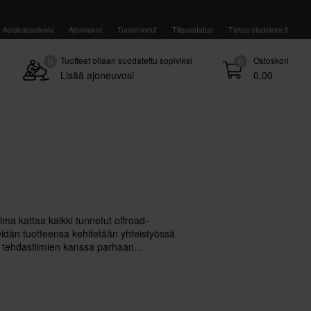
Asiakaspalvelu
Ajoneuvot
Tuotemerkit
Tilausstatus
Tietoa sledstore.fi
Tuotteet ollaan suodatettu sopiviksi
Ostoskori
0
0
Lisää ajoneuvosi
0,00
ima kattaa kaikki tunnetut offroad-
eidän tuotteensa kehitetään yhteistyössä
ja tehdastiimien kanssa parhaan
armistamiseksi.