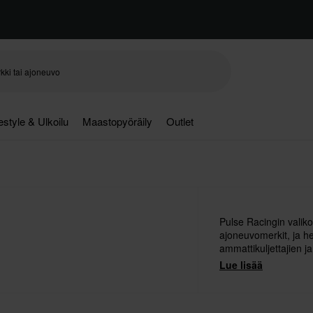
festyle & Ulkoilu
Maastopyöräily
Outlet
Pulse Racingin valiko
ajoneuvomerkit, ja h
ammattikuljettajien 
mahdollisen laadun v
Lue lisää