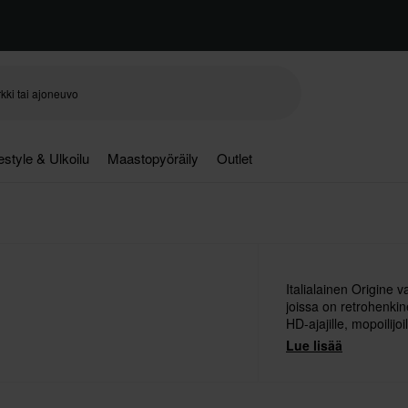
festyle & Ulkoilu
Maastopyöräily
Outlet
Italialainen Origine va
joissa on retrohenkin
HD-ajajille, mopoilijoil
Lue lisää