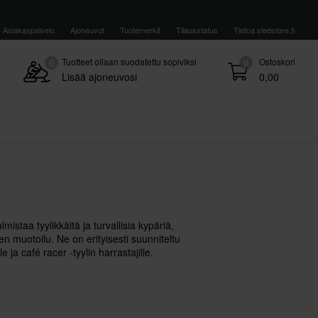
Asiakaspalvelu
Ajoneuvot
Tuotemerkit
Tilausstatus
Tietoa sledstore.fi
Tuotteet ollaan suodatettu sopiviksi
Ostoskori
0
0
Lisää ajoneuvosi
0,00
lmistaa tyylikkäitä ja turvallisia kypäriä,
en muotoilu. Ne on erityisesti suunniteltu
le ja café racer -tyylin harrastajille.