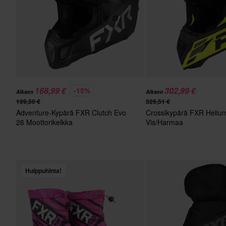
168,99 €
302,99 €
-15%
Alkaen
Alkaen
199,50 €
329,51 €
Adventure-Kypärä FXR Clutch Evo
Crossikypärä FXR Helium
26 Moottorikelkka
Vis/Harmaa
Musta/Armeijanvihreä
Huippuhinta!