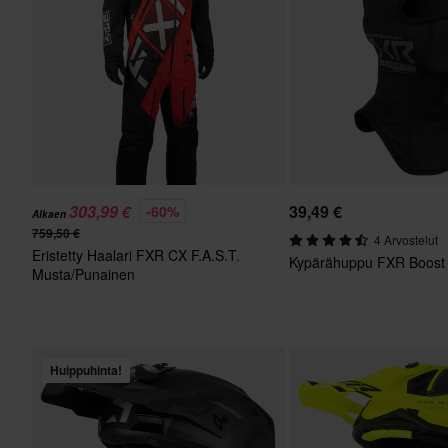
303,99 €
39,49 €
-60%
Alkaen
759,50 €
4 Arvostelut
Eristetty Haalari FXR CX F.A.S.T.
Kypärähuppu FXR Boost
Musta/Punainen
Huippuhinta!