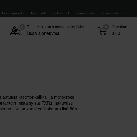
Asiakaspalvelu
Ajoneuvot
Tuotemerkit
Tilausstatus
Tietoa sledstore.fi
Tuotteet ollaan suodatettu sopiviksi
Ostoskori
0
0
Lisää ajoneuvosi
0,00
laatuisia moottorikelkka- ja motocross-
si tärkeimmistä syistä FXR:n jatkuvasti
oimaan. Joka vuosi valikoimaan lisätään
kaampia tuotteita ja kehitetään jo
tistä paremmiksi. Viime vuosina värikkäät
eet markkinoita vahvasti.