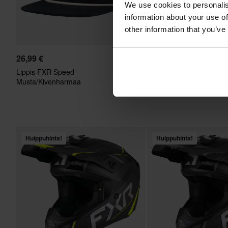
We use cookies to personalis
information about your use of
other information that you’ve
26,99 €
179,50 €
Lippis FXR Speed
Moottorikelkkalasit FXR P
Musta/Kivenharmaa
Transition Black Ops
Huippuhinta!
Huippuhinta!