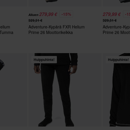
279,99 €
279,99 €
-15%
-1
Alkaen
329,51 €
329,51 €
elium
Adventure-Kypärä FXR Helium
Adventure-Kyp
a Tumma
Prime 26 Moottorikelkka
Prime 26 Moott
Kivemharmaa/Armeijanvihreä
Titaani/Kash
Huippuhinta!
Huippuhinta!