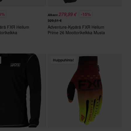
279,99 €
5%
-15%
Alkaen
329,51 €
ärä FXR Helium
Adventure-Kypärä FXR Helium
orikelkka
Prime 26 Moottorikelkka Musta
Huippuhinta!