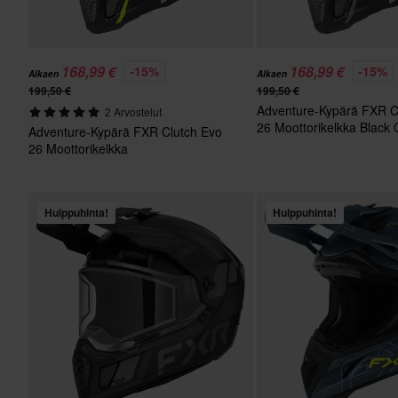
168,99 €
168,99 €
-15%
-15%
Alkaen
Alkaen
199,50 €
199,50 €
Adventure-Kypärä FXR C
2 Arvostelut
26 Moottorikelkka Black
Adventure-Kypärä FXR Clutch Evo
26 Moottorikelkka
Musta/Huomioväri
Huippuhinta!
Huippuhinta!