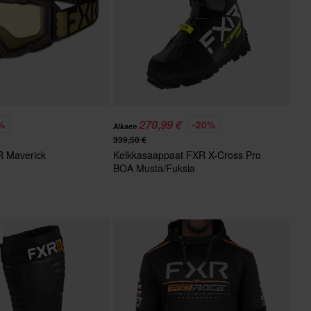
270,99 €
%
-20%
Alkaen
339,50 €
R Maverick
Kelkkasaappaat FXR X-Cross Pro
BOA Musta/Fuksia