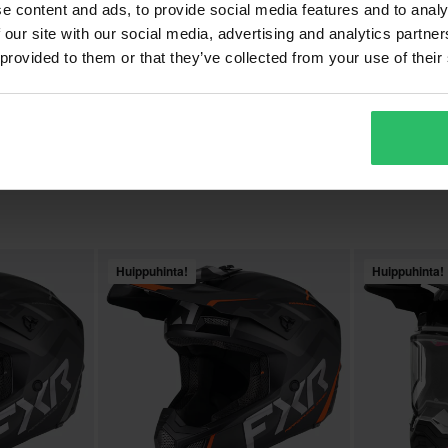
e content and ads, to provide social media features and to analy
 our site with our social media, advertising and analytics partn
 provided to them or that they’ve collected from your use of their
26,99 €
99,50 €
ilot
1 Arvostelut
1
T-Paita FXR Race Division
Lasten Haalar
Premium Meleerattu
Asfaltti/Punainen
Huippuhinta!
Huippuhinta!