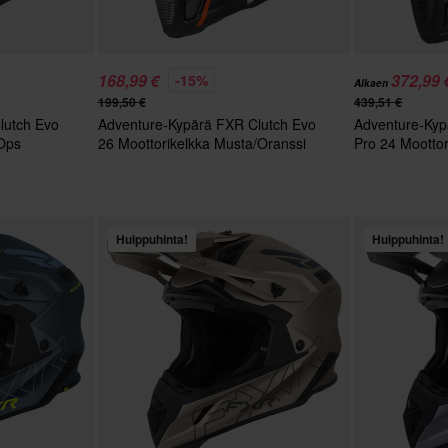
168,99 €
372,99 
-15%
Alkaen
199,50 €
439,51 €
lutch Evo
Adventure-Kypärä FXR Clutch Evo
Adventure-Kyp
 Ops
26 Moottorikelkka Musta/Oranssi
Pro 24 Moottor
Huippuhinta!
Huippuhinta!