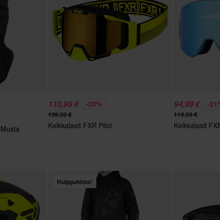
110,99 €
94,99 €
-20%
-21
139,50 €
119,50 €
Kelkkalasit FXR Pilot
Kelkkalasit FX
 Musta
Huippuhinta!