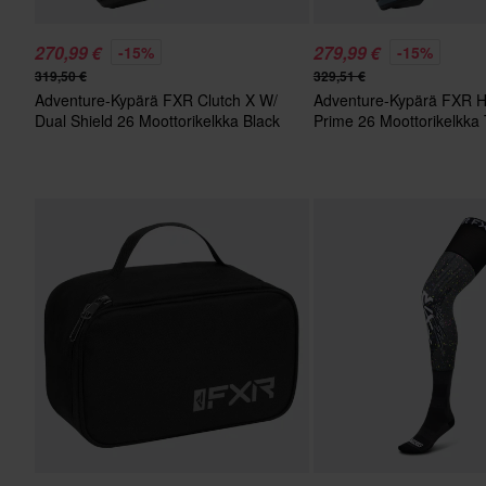
270,99 €
279,99 €
-15%
-15%
319,50 €
329,51 €
Adventure-Kypärä FXR Clutch X W/
Adventure-Kypärä FXR H
Dual Shield 26 Moottorikelkka Black
Prime 26 Moottorikelkk
Ops
Teräs/Huomioväri