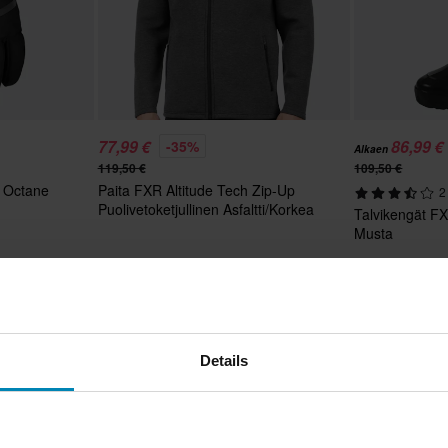
77,99 €
86,99 €
-35%
Alkaen
119,50 €
109,50 €
R Octane
Paita FXR Altitude Tech Zip-Up
2
Puolivetoketjullinen Asfaltti/Korkea
Talvikengät FX
Näkyvyys
Musta
Details