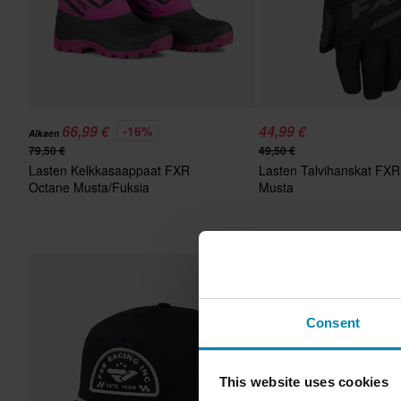
66,99 €
44,99 €
-16%
Alkaen
79,50 €
49,50 €
Lasten Kelkkasaappaat FXR
Lasten Talvihanskat FX
Octane Musta/Fuksia
Musta
Consent
This website uses cookies