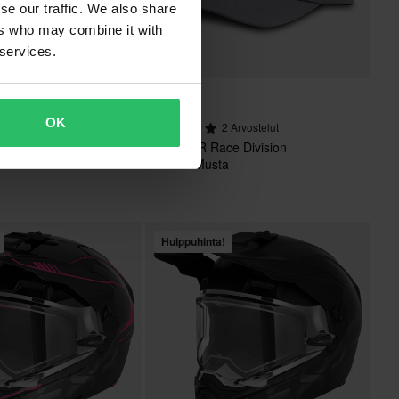
se our traffic. We also share
ers who may combine it with
 services.
26,99 €
OK
 Arvostelut
2 Arvostelut
i FXR CX Razz/Musta
Lippis FXR Race Division
Harmaa/Musta
Huippuhinta!