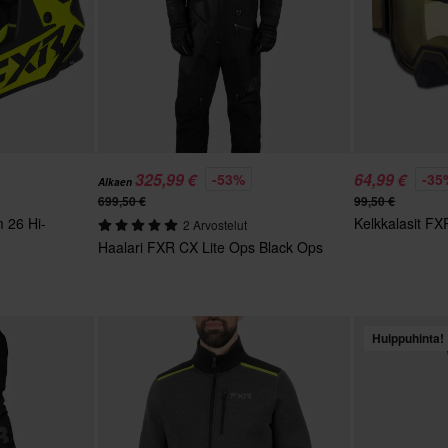
325,99 €
64,99 €
-53%
-35
Alkaen
699,50 €
99,50 €
 26 Hi-
Kelkkalasit FX
2 Arvostelut
Haalari FXR CX Lite Ops Black Ops
Huippuhinta!