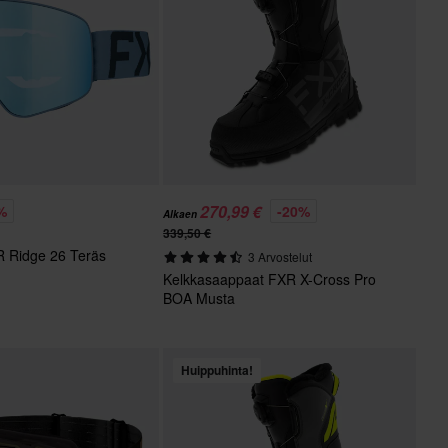
270,99 €
%
-20%
Alkaen
339,50 €
R Ridge 26 Teräs
3 Arvostelut
Kelkkasaappaat FXR X-Cross Pro
BOA Musta
Huippuhinta!