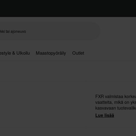
festyle & Ulkoilu
Maastopyöräily
Outlet
FXR valmistaa korkea
vaatteita, mikä on yk
kasvavaan tuotevalik
uusia, entistä laaduk
Lue lisää
suosittuja malleja en
vaatteet ovat hallinn