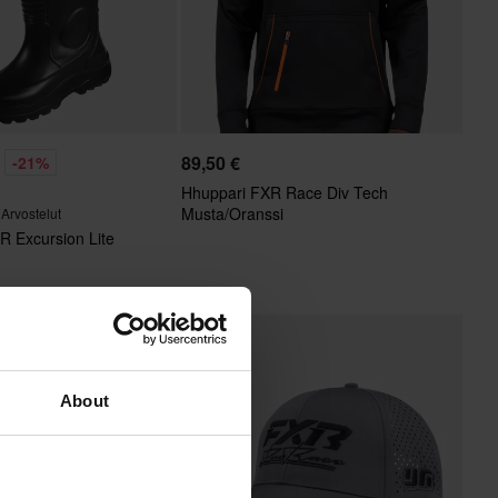
89,50 €
-21%
Hhuppari FXR Race Div Tech
Musta/Oranssi
 Arvostelut
R Excursion Lite
About