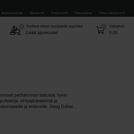
Asiakaspalvelu
Ajoneuvot
Tuotemerkit
Tilausstatus
Tietoa sledstore.fi
Tuotteet ollaan suodatettu sopiviksi
Ostoskori
0
0
Lisää ajoneuvosi
0,00
tomasti parhaimman laatuisia, hyvin
utkistoja, viritysjärjestelmiä ja
ocrosseille ja enduroille. Doug Dubach
r.D:n tuotteet radalla ja tämän avulla
ehittämään parhaimman mukaisesti, jotta
pyörällesi erinomaisen tehon ja