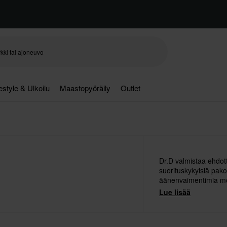
festyle & Ulkoilu
Maastopyöräily
Outlet
Dr.D valmistaa ehdot
suorituskykyisiä pakop
äänenvaimentimia mot
on testannut kaikki D
Lue lisää
tuotetta on päästy k
tämä antaisi moottori
suorituskyvyn.