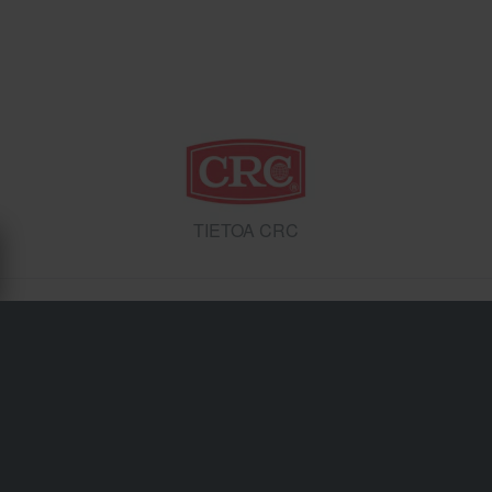
TIETOA CRC
Toimitukset & Kuljetukset
Ostoehdot
Maksu
Tietosuojakäytäntö
Palautukset
Peruuttamisoikeus
Tilausstatus
Reklamaatiot & Valitukset
Kierrätystiedot
Tietoa Sledstore.fi
Vaatimustenmukaisuusvakuutus