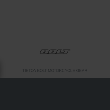
TIETOA BOLT MOTORCYCLE GEAR
Toimitukset & Kuljetukset
Ostoehdot
Maksu
Tietosuojakäytäntö
Palautukset