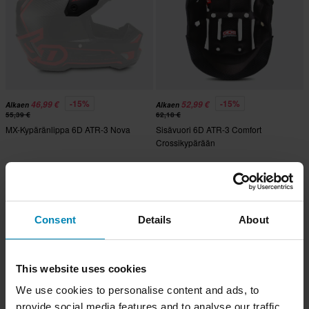
-15%
-15%
46,99 €
52,99 €
Alkaen
Alkaen
55,39 €
62,18 €
MX-Kypäränlippa 6D ATR-3 Nova
Sisävuori 6D ATR-3 Comfort
Crossikypärään
Consent
Details
About
This website uses cookies
We use cookies to personalise content and ads, to
provide social media features and to analyse our traffic.