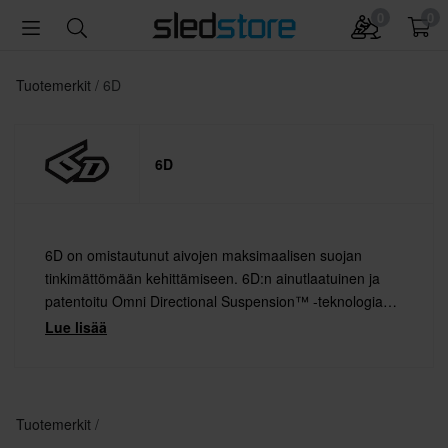
0
0
Tuotemerkit
6D
6D
6D on omistautunut aivojen maksimaalisen suojan
tinkimättömään kehittämiseen. 6D:n ainutlaatuinen ja
patentoitu Omni Directional Suspension™ -teknologia
tarjoaa suojan, jota mikään muu kypärä tai
Lue lisää
kypäräteknologia ei pysty tarjoamaan.
Tuotemerkit