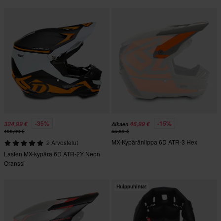
-35%
-15%
324,99 €
46,99 €
Alkaen
499,99 €
55,39 €
MX-Kypäränlippa 6D ATR-3 Hex
2 Arvostelut
Lasten MX-kypärä 6D ATR-2Y Neon
Oranssi
Huippuhinta!