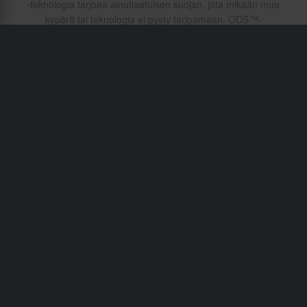
-teknologia tarjoaa ainutlaatuisen suojan, jota mikään muu
kypärä tai teknologia ei pysty tarjoamaan. ODS™-
järjestelmä hyödyntää useita vaimennuskerroksia, jotka
merkittävästi vähentävät iskun voiman siirtymistä aivoihin.
Tätä edistynyttä teknologiaa on saatavilla vain 6D-
kypärissä.
Toimitukset & Kuljetukset
Ostoehdot
Maksu
Tietosuojakäytäntö
Palautukset
Peruuttamisoikeus
Tilausstatus
Reklamaatiot & Valitukset
Kierrätystiedot
Tietoa Sledstore.fi
Vaatimustenmukaisuusvakuutus
Asiakaspalvelu
info@sledstore.fi