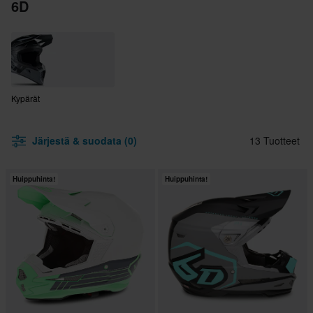
6D
Kypärät
Järjestä & suodata (0)
13 Tuotteet
Huippuhinta!
Huippuhinta!