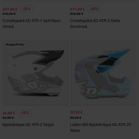
-28%
-20%
301,99 €
511,99 €
419,99 €
639,99 €
Crossikypärä 6D ATR-1 Split Neon
Crossikypärä 6D ATR-2 Delta
Vihreä
Sinivihreä
Huippuhinta!
50,99 €
-15%
45,99 €
53,99 €
55,39 €
Kypäränlippa 6D ATR-2 Target
Lasten MX-Kypäränlippa 6D ATR-3Y
Wave