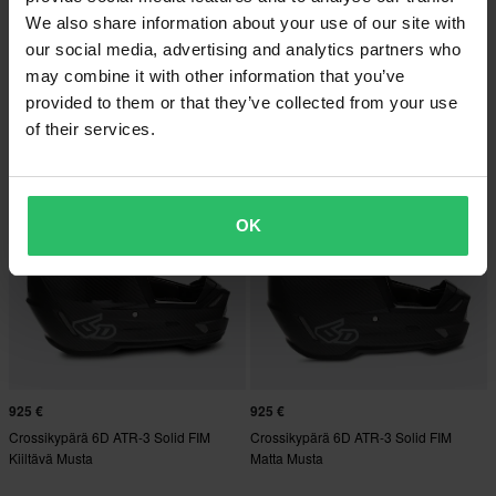
We also share information about your use of our site with
925 €
925 €
our social media, advertising and analytics partners who
Crossikypärä 6D ATR-3 Solid FIM
Crossikypärä 6D ATR-3 Solid FIM
may combine it with other information that you’ve
Kiiltävä Valkoinen
Kiiltävä Musta/Valkoinen
provided to them or that they’ve collected from your use
of their services.
OK
925 €
925 €
Crossikypärä 6D ATR-3 Solid FIM
Crossikypärä 6D ATR-3 Solid FIM
Kiiltävä Musta
Matta Musta