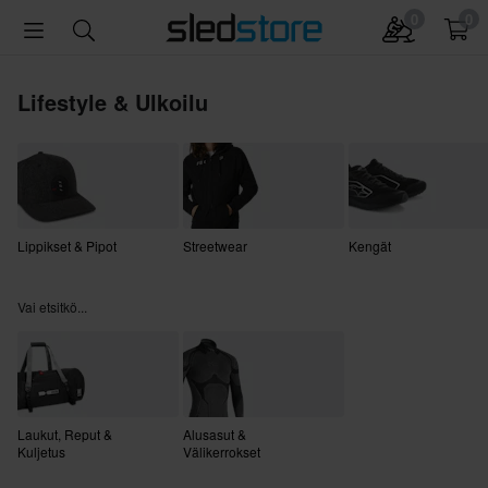
0
0
Lifestyle & Ulkoilu
Lippikset & Pipot
Streetwear
Kengät
Vai etsitkö...
Laukut, Reput &
Alusasut &
Kuljetus
Välikerrokset