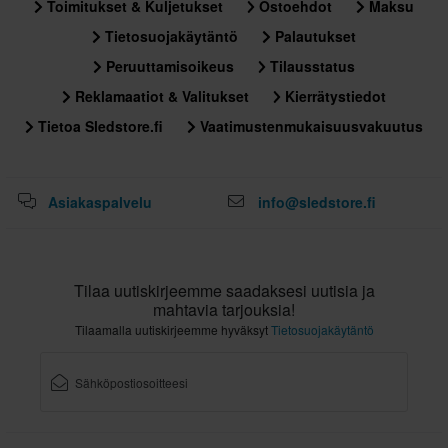
Toimitukset & Kuljetukset
Ostoehdot
Maksu
Tietosuojakäytäntö
Palautukset
Peruuttamisoikeus
Tilausstatus
Reklamaatiot & Valitukset
Kierrätystiedot
Tietoa Sledstore.fi
Vaatimustenmukaisuusvakuutus
Asiakaspalvelu
info@sledstore.fi
Tilaa uutiskirjeemme saadaksesi uutisia ja
mahtavia tarjouksia!
Tilaamalla uutiskirjeemme hyväksyt
Tietosuojakäytäntö