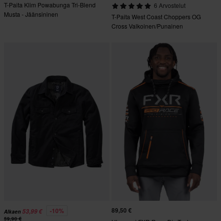
T-Paita Klim Powabunga Tri-Blend
6 Arvostelut
Musta - Jäänsininen
T-Paita West Coast Choppers OG
Cross Valkoinen/Punainen
89,50 €
-10%
53,99 €
Alkaen
59,90 €