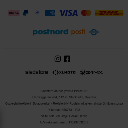
Sledstore on osa yhtiötä Pierce AB
Fleminggatan 20A, 112 26 Stockholm, Sweden
Osakeyhtiörekisteri: Bolagsverket / Rekisteröity Ruotsin yritysten rekisteröintitoimistossa
Y-tunnus: 556763-1592
Valtuutettu edustaja: Göran Dahlin
ALV-rekisterinumero: FO2375320-8