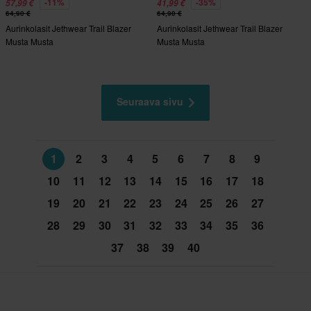
-11%
-35%
57,99 €
41,99 €
64,90 €
64,90 €
Aurinkolasit Jethwear Trail Blazer
Aurinkolasit Jethwear Trail Blazer
Musta Musta
Musta Musta
Seuraava sivu
1
2
3
4
5
6
7
8
9
10
11
12
13
14
15
16
17
18
19
20
21
22
23
24
25
26
27
28
29
30
31
32
33
34
35
36
37
38
39
40