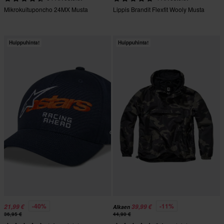
Mikrokuituponcho 24MX Musta
Lippis Brandit Flexfit Wooly Musta
Huippuhinta!
Huippuhinta!
-40%
-11%
21,99 €
39,99 €
Alkaen
36,95 €
44,90 €