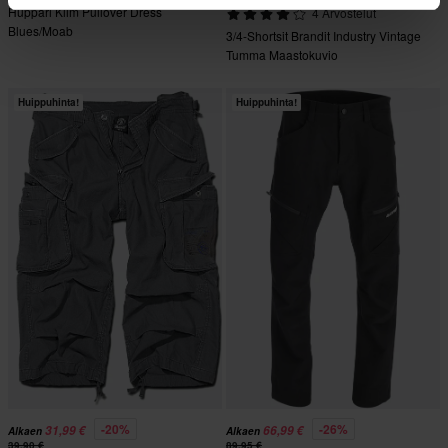
Huppari Klim Pullover Dress
4 Arvostelut
Blues/Moab
3/4-Shortsit Brandit Industry Vintage
Tumma Maastokuvio
Huippuhinta!
Huippuhinta!
-20%
-26%
31,99 €
66,99 €
Alkaen
Alkaen
39,90 €
89,95 €