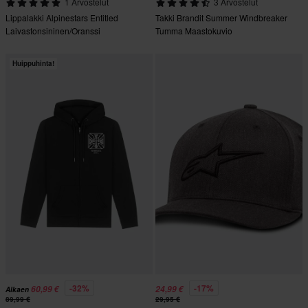
1 Arvostelut
3 Arvostelut
Lippalakki Alpinestars Entitled
Takki Brandit Summer Windbreaker
Laivastonsininen/Oranssi
Tumma Maastokuvio
Huippuhinta!
-32%
-17%
60,99 €
24,99 €
Alkaen
89,99 €
29,95 €