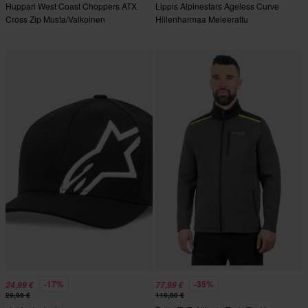
Huppari West Coast Choppers ATX
Lippis Alpinestars Ageless Curve
Cross Zip Musta/Valkoinen
Hiilenharmaa Meleerattu
-17%
-35%
24,99 €
77,99 €
29,95 €
119,50 €