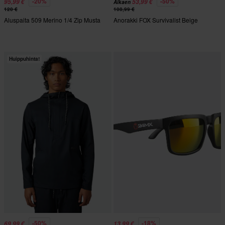
-20%
-50%
95,99 €
53,99 €
Alkaen
120 €
108,99 €
Aluspaita 509 Merino 1/4 Zip Musta
Anorakki FOX Survivalist Beige
Huippuhinta!
-50%
-18%
69,99 €
13,99 €