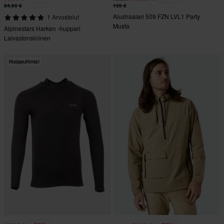
84,95 €
130 €
Alushaalari 509 FZN LVL1 Party
1 Arvostelut
Musta
Alpinestars Harken -huppari
Laivastonsininen
Huippuhinta!