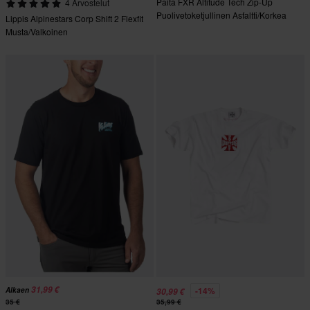
Paita FXR Altitude Tech Zip-Up
4 Arvostelut
Puolivetoketjullinen Asfaltti/Korkea
Lippis Alpinestars Corp Shift 2 Flexfit
Näkyvyys
Musta/Valkoinen
31,99 €
-14%
Alkaen
30,99 €
35 €
35,99 €