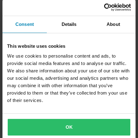
T-Paita West Coast Choppers
1 Arvostelut
Motorcycle Co. Vihreä
T-Paita FXR Race Division Premium
Meleerattu Asfaltti/Punainen
Consent
Details
About
This website uses cookies
We use cookies to personalise content and ads, to
provide social media features and to analyse our traffic.
We also share information about your use of our site with
our social media, advertising and analytics partners who
may combine it with other information that you’ve
provided to them or that they’ve collected from your use
of their services.
OK
69,99 €
37,99 €
Alkaen
75 €
39,90 €