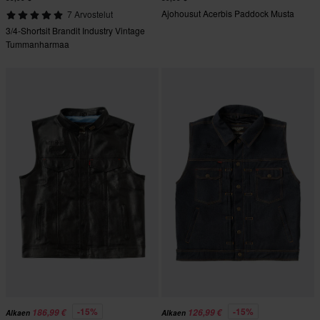
Ajohousut Acerbis Paddock Musta
7 Arvostelut
3/4-Shortsit Brandit Industry Vintage
Tummanharmaa
-15%
-15%
186,99 €
126,99 €
Alkaen
Alkaen